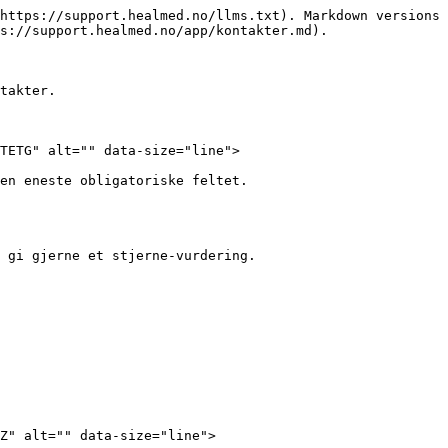
https://support.healmed.no/llms.txt). Markdown versions 
s://support.healmed.no/app/kontakter.md).

takter.

TETG" alt="" data-size="line">

Z" alt="" data-size="line">
