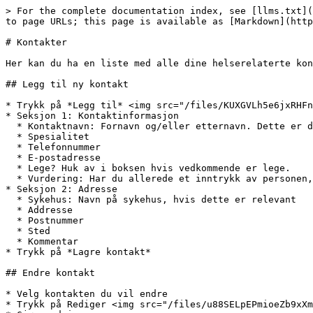
> For the complete documentation index, see [llms.txt](
to page URLs; this page is available as [Markdown](http
# Kontakter

Her kan du ha en liste med alle dine helserelaterte kon
## Legg til ny kontakt

* Trykk på *Legg til* <img src="/files/KUXGVLh5e6jxRHFn
* Seksjon 1: Kontaktinformasjon

  * Kontaktnavn: Fornavn og/eller etternavn. Dette er den eneste obligatoriske feltet.

  * Spesialitet

  * Telefonnummer

  * E-postadresse

  * Lege? Huk av i boksen hvis vedkommende er lege.

  * Vurdering: Har du allerede et inntrykk av personen, gi gjerne et stjerne-vurdering.

* Seksjon 2: Adresse

  * Sykehus: Navn på sykehus, hvis dette er relevant

  * Addresse

  * Postnummer

  * Sted

  * Kommentar

* Trykk på *Lagre kontakt*

## Endre kontakt

* Velg kontakten du vil endre

* Trykk på Rediger <img src="/files/u88SELpEPmioeZb9xXm